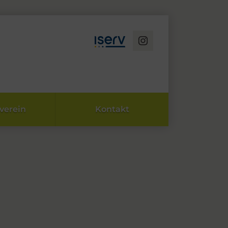
verein
Kontakt