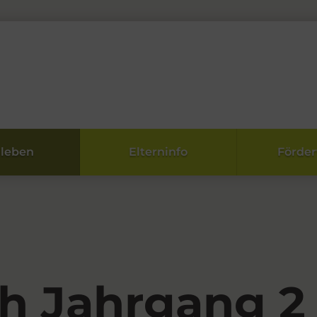
lleben
Elterninfo
Förder
h Jahrgang 2