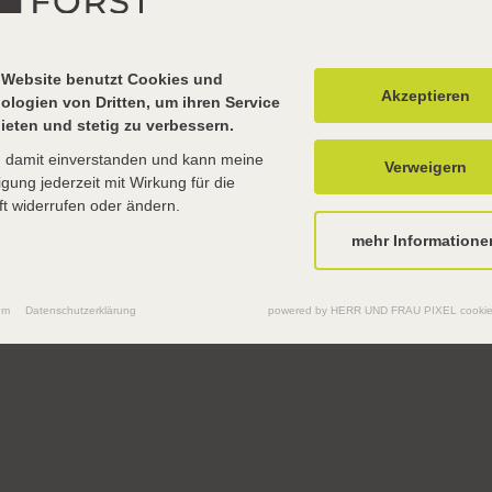
ren. Dort gab es bei schönstem Wetter viel zu entdeck
nießen können. Dieser Ausflug war eine gelungene Ab
 Website benutzt Cookies und
chülerinnen und Schülern die Möglichkeit, neue Erfah
Akzeptieren
ologien von Dritten, um ihren Service
z besonderes Highlight war das Tropenhaus mit den Lor
ieten und stetig zu verbessern.
ten. Ein Lori flog einem Schüler auf die Hand um die L
n damit einverstanden und kann meine
Verweigern
ligung jederzeit mit Wirkung für die
t widerrufen oder ändern.
mehr Informatione
um
Datenschutzerklärung
powered by HERR UND FRAU PIXEL cookie