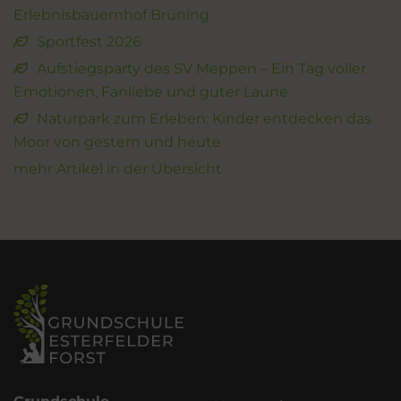
Erlebnisbauernhof Brüning
Sportfest 2026
Aufstiegsparty des SV Meppen – Ein Tag voller
Emotionen, Fanliebe und guter Laune
Naturpark zum Erleben: Kinder entdecken das
Moor von gestern und heute
mehr Artikel in der Übersicht