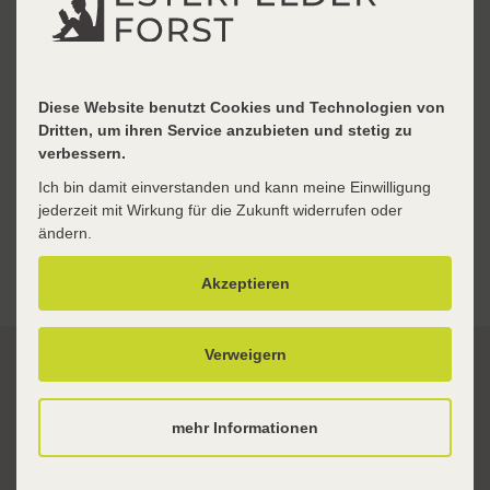
schlichten. Zudem achten sie darauf, dass in der
Pause niemand allein bleibt oder ausgeschlossen
wird.
Diese Website benutzt Cookies und Technologien von
Zu unseren Pausenhelfern gehören: Khatun (3b),
Dritten, um ihren Service anzubieten und stetig zu
Svea (3b), Joris M. (3a), Maria (3a), Mariam (4b) (obere
verbessern.
Reihe v.l), Henri L. (4b), Kyrylo (3b), Jost (4a), Edda
Ich bin damit einverstanden und kann meine Einwilligung
(3b), Sophia (3a) (untere Reihe v.l.); nicht auf dem
jederzeit mit Wirkung für die Zukunft widerrufen oder
ändern.
Bild: Alina M. (3a)
Akzeptieren
Verweigern
weitere Artikel
mehr Informationen
Fußballturnier
Ausflug der ersten Klassen zum