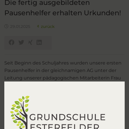
Die fertig ausgebildeten
Pausenhelfer erhalten Urkunden!
29.01.2025
zurück
Seit Beginn des Schuljahres wurden unsere ersten
Pausenhelfer in der gleichnamigen AG unter der
Leitung unserer pädagogischen Mitarbeiterin Frau
Rollwage ausgebildet. Nachdem die engagierten
Schülerinnen und Schüler nach den Herbstferien
ins "Praktikum" gegangen waren, sind sie alle nun
fertige Pausenhelfer.
Sie sorgen für friedliche Pausen, indem sie unter
anderem Streitigkeiten unter den Mitschülern