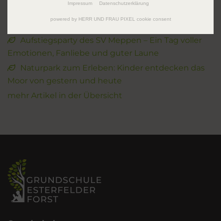
Impressum
Datenschutzerklärung
Erlebnisbauernhof Brüning
powered by HERR UND FRAU PIXEL cookie consent
Sportfest 2026
Aufstiegsparty des SV Meppen – Ein Tag voller
Emotionen, Fanliebe und guter Laune
Naturpark zum Erleben: Kinder entdecken das
Moor von gestern und heute
mehr Artikel in der Übersicht