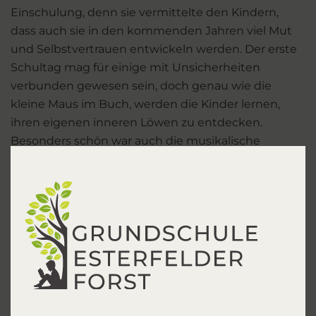
Einschulung, denn sie vermittelte den Kindern,
dass auch sie in den kommenden Jahren viel Mut
und Selbstvertrauen entwickeln werden. Der erste
Schultag mag für einige mit Unsicherheiten
verbunden gewesen sein, doch genau wie die
kleine Maus im Buch, werden die Kinder lernen,
ihren eigenen inneren Löwen zu entdecken.
Besonders schön war auch die musikalische
Untermalung der Einschulung durch unsere
Drittklässlerinnen, die gemeinsam mit Frau
Lögering fleißig Lieder einstudierten und sangen.
Nach dem Start auf dem Schulhof wurden die
Kinder in ihre neuen Klassenräume geführt, in
denen sie ihre Schultage gemeinsam mit ihren
Lehrerinnen, pädagogischen Mitarbeiterinnen und
neuen Freunden verbringen werden. In der